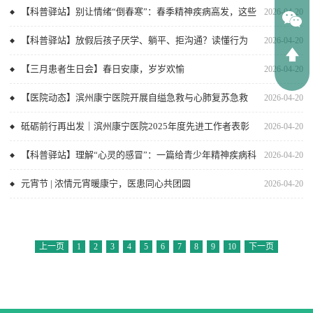
【科普驿站】别让情绪“倒春寒”：春季精神疾病高发，这些
2026-04-20
知识一定要知道
【科普驿站】放假后孩子厌学、躺平、拒沟通？读懂行为
2026-04-20
背后的心理，家长与咨询师双维度破局
【三月患者生日会】春日安康，岁岁欢愉
2026-04-20
【医院动态】滨州康宁医院开展自缢急救与心肺复苏急救
2026-04-20
演练
砥砺前行再出发｜滨州康宁医院2025年度先进工作者表彰
2026-04-20
【科普驿站】理解“心灵的感冒”：一篇给青少年精神疾病科
2026-04-20
普
元宵节 | 浓情元宵暖康宁，医患同心共团圆
2026-04-20
上一页
1
2
3
4
5
6
7
8
9
10
下一页