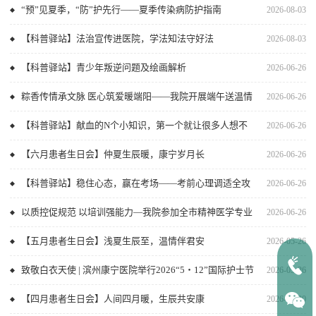
“预”见夏季，“防”护先行——夏季传染病防护指南
2026-08-03
【科普驿站】法治宣传进医院，学法知法守好法
2026-08-03
【科普驿站】青少年叛逆问题及绘画解析
2026-06-26
粽香传情承文脉 医心筑爱暖端阳——我院开展端午送温情
2026-06-26
活动
【科普驿站】献血的N个小知识，第一个就让很多人想不
2026-06-26
到！
【六月患者生日会】仲夏生辰暖，康宁岁月长
2026-06-26
【科普驿站】稳住心态，赢在考场——考前心理调适全攻
2026-06-26
略
以质控促规范 以培训强能力—我院参加全市精神医学专业
2026-06-26
重点病例专题质控会议并开展院内专题培训
【五月患者生日会】浅夏生辰至，温情伴君安
2026-05-26
致敬白衣天使 | 滨州康宁医院举行2026“5・12”国际护士节
2026-05-26
庆祝活动
【四月患者生日会】人间四月暖，生辰共安康
2026-04-20