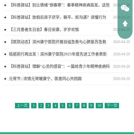
【科普驿站】别让情绪“倒春寒”：春季精神疾病高发，这些
2026-04-20
知识一定要知道
【科普驿站】放假后孩子厌学、躺平、拒沟通？读懂行为
2026-04-20
背后的心理，家长与咨询师双维度破局
【三月患者生日会】春日安康，岁岁欢愉
2026-04-20
【医院动态】滨州康宁医院开展自缢急救与心肺复苏急救
2026-04-20
演练
砥砺前行再出发｜滨州康宁医院2025年度先进工作者表彰
2026-04-20
【科普驿站】理解“心灵的感冒”：一篇给青少年精神疾病科
2026-04-20
普
元宵节 | 浓情元宵暖康宁，医患同心共团圆
2026-04-20
上一页
1
2
3
4
5
6
7
8
9
10
下一页