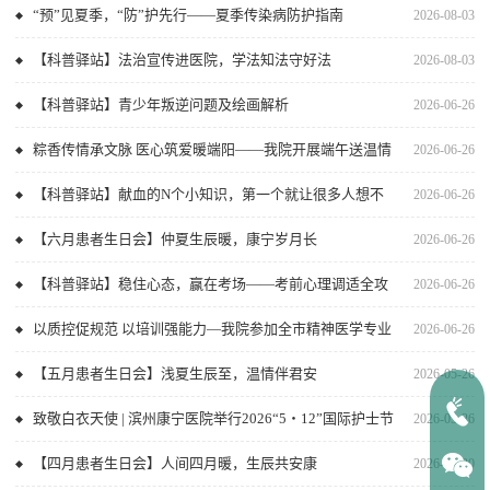
“预”见夏季，“防”护先行——夏季传染病防护指南
2026-08-03
【科普驿站】法治宣传进医院，学法知法守好法
2026-08-03
【科普驿站】青少年叛逆问题及绘画解析
2026-06-26
粽香传情承文脉 医心筑爱暖端阳——我院开展端午送温情
2026-06-26
活动
【科普驿站】献血的N个小知识，第一个就让很多人想不
2026-06-26
到！
【六月患者生日会】仲夏生辰暖，康宁岁月长
2026-06-26
【科普驿站】稳住心态，赢在考场——考前心理调适全攻
2026-06-26
略
以质控促规范 以培训强能力—我院参加全市精神医学专业
2026-06-26
重点病例专题质控会议并开展院内专题培训
【五月患者生日会】浅夏生辰至，温情伴君安
2026-05-26
致敬白衣天使 | 滨州康宁医院举行2026“5・12”国际护士节
2026-05-26
庆祝活动
【四月患者生日会】人间四月暖，生辰共安康
2026-04-20